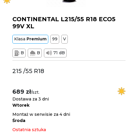
CONTINENTAL L215/55 R18 ECO5
99V XL
Klasa
Premium
99
V
B
B
71 dB
215 /55 R18
689 zł
/szt.
Dostawa za 3 dni
Wtorek
Montaż w serwisie za 4 dni
Środa
Ostatnia sztuka