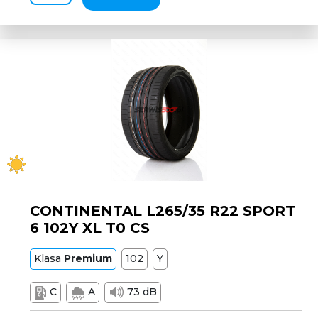
CONTINENTAL L265/35 R22 SPORT
6 102Y XL T0 CS
Klasa
Premium
102
Y
C
A
73 dB