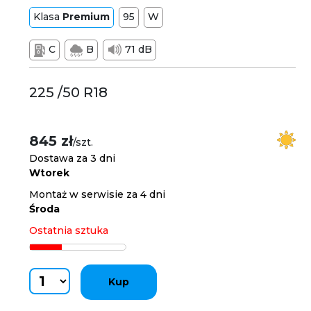
Klasa
Premium
95
W
C
B
71 dB
225 /50 R18
845 zł
/szt.
Dostawa za 3 dni
Wtorek
Montaż w serwisie za 4 dni
Środa
Ostatnia sztuka
Kup