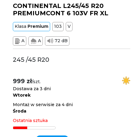
CONTINENTAL L245/45 R20
PREMIUMCONT 6 103V FR XL
Klasa
Premium
103
V
A
A
72 dB
245 /45 R20
999 zł
/szt.
Dostawa za 3 dni
Wtorek
Montaż w serwisie za 4 dni
Środa
Ostatnia sztuka