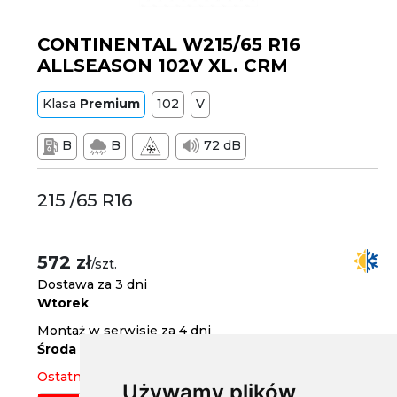
CONTINENTAL W215/65 R16
ALLSEASON 102V XL. CRM
Klasa
Premium
102
V
B
B
72 dB
215 /65 R16
572 zł
/szt.
Dostawa za 3 dni
Wtorek
Montaż w serwisie za 4 dni
Środa
Ostatnia sztuka
Używamy plików