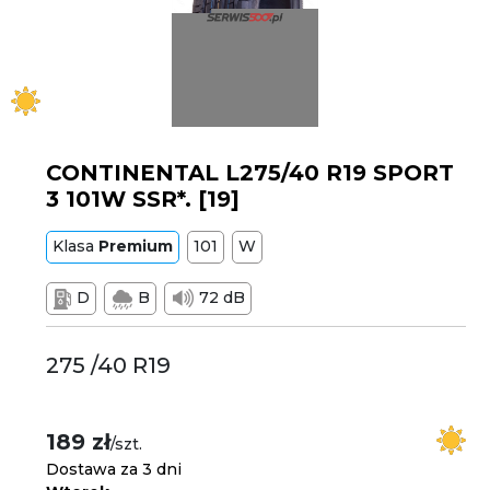
CONTINENTAL L275/40 R19 SPORT
3 101W SSR*. [19]
Klasa
Premium
101
W
D
B
72 dB
275 /40 R19
189 zł
/szt.
Dostawa za 3 dni