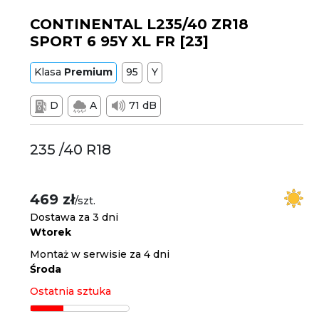
CONTINENTAL L235/40 ZR18
SPORT 6 95Y XL FR [23]
Klasa
Premium
95
Y
D
A
71 dB
235 /40 R18
469 zł
/szt.
Dostawa za 3 dni
Wtorek
Montaż w serwisie za 4 dni
Środa
Ostatnia sztuka