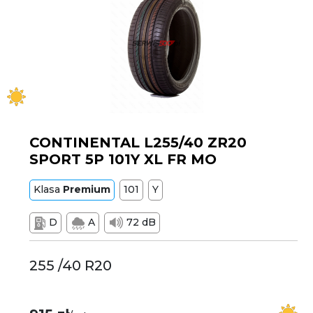
CONTINENTAL L255/40 ZR20
SPORT 5P 101Y XL FR MO
Klasa
Premium
101
Y
D
A
72 dB
255 /40 R20