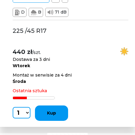
D
B
71 dB
225 /45 R17
440 zł
/szt.
Dostawa za 3 dni
Wtorek
Montaż w serwisie za 4 dni
Środa
Ostatnia sztuka
Kup