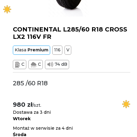
CONTINENTAL L285/60 R18 CROSS
LX2 116V FR
Klasa
Premium
116
V
C
C
74 dB
285 /60 R18
980 zł
/szt.
Dostawa za 3 dni
Wtorek
Montaż w serwisie za 4 dni
Środa