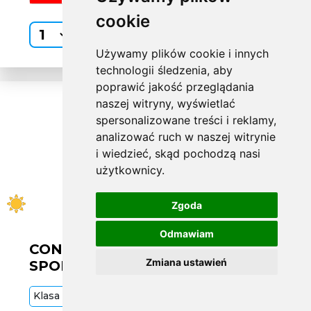
cookie
Kup
Używamy plików cookie i innych
technologii śledzenia, aby
poprawić jakość przeglądania
naszej witryny, wyświetlać
spersonalizowane treści i reklamy,
analizować ruch w naszej witrynie
i wiedzieć, skąd pochodzą nasi
użytkownicy.
Zgoda
Odmawiam
CONTINENTAL L295/35 R21
Zmiana ustawień
SPORTCONTACT 7 107Y MO1
Klasa
Premium
107
Y