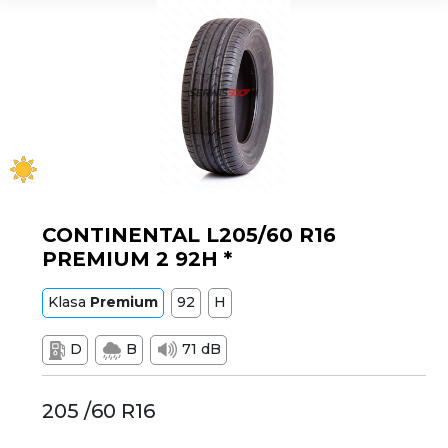
CONTINENTAL L205/60 R16
PREMIUM 2 92H *
Klasa
Premium
92
H
D
B
71 dB
205 /60 R16