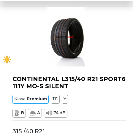
CONTINENTAL L315/40 R21 SPORT6
111Y MO-S SILENT
Klasa
Premium
111
Y
B
A
74 dB
315 /40 R21