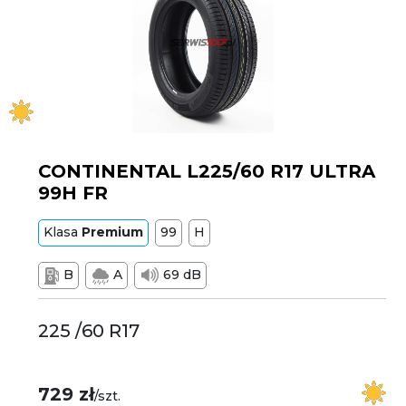
CONTINENTAL L225/60 R17 ULTRA
99H FR
Klasa
Premium
99
H
B
A
69 dB
225 /60 R17
729 zł
/szt.