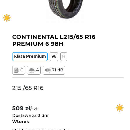
CONTINENTAL L215/65 R16
PREMIUM 6 98H
Klasa
Premium
98
H
C
A
71 dB
215 /65 R16
509 zł
/szt.
Dostawa za 3 dni
Wtorek