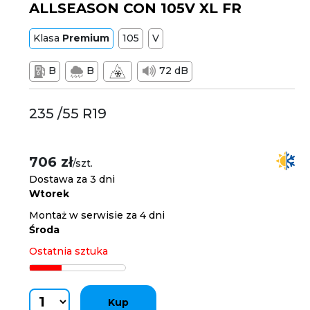
ALLSEASON CON 105V XL FR
Klasa
Premium
105
V
B
B
72 dB
235 /55 R19
706 zł
/szt.
Dostawa za 3 dni
Wtorek
Montaż w serwisie za 4 dni
Środa
Ostatnia sztuka
Kup