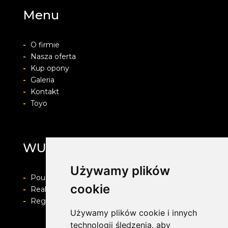
Menu
-
O firmie
-
Nasza oferta
-
Kup opony
-
Galeria
-
Kontakt
-
Toyo
WULKAN SERVICE
Używamy plików
-
Pouczenie o prawie do odstapienia od umowy
cookie
-
Realizacja zamówienia i formy płatności
-
Regulamin i Polityka prywatności
Używamy plików cookie i innych
technologii śledzenia, aby