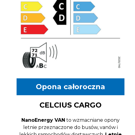
Opona całoroczna
CELCIUS CARGO
NanoEnergy VAN
to wzmacniane opony
letnie przeznaczone do busów, vanów i
lekkich samochodów dostawczych.
Letnie