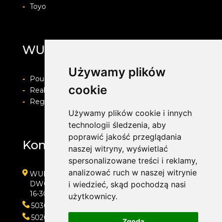
-
Toyo
WULKAN SERVICE
Używamy plików
-
Pouczenie o prawie do odstapienia od umowy
cookie
-
Realizacja zamówienia i formy płatności
-
Regulamin i Polityka prywatności
Używamy plików cookie i innych
technologii śledzenia, aby
poprawić jakość przeglądania
Kontakt
naszej witryny, wyświetlać
spersonalizowane treści i reklamy,
analizować ruch w naszej witrynie
WULKAN SERVICE
i wiedzieć, skąd pochodzą nasi
DWORSKA 3
16-300 AUGUSTÓW
użytkownicy.
503043093
502655655
Zgoda