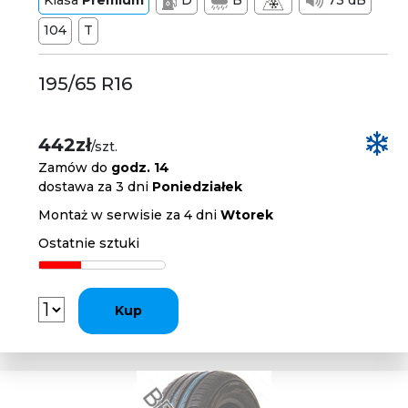
Klasa
Premium
D
B
73 dB
104
T
195/65 R16
442zł
/szt.
Zamów do
godz. 14
dostawa za 3 dni
Poniedziałek
Montaż w serwisie za 4 dni
Wtorek
Ostatnie sztuki
Kup