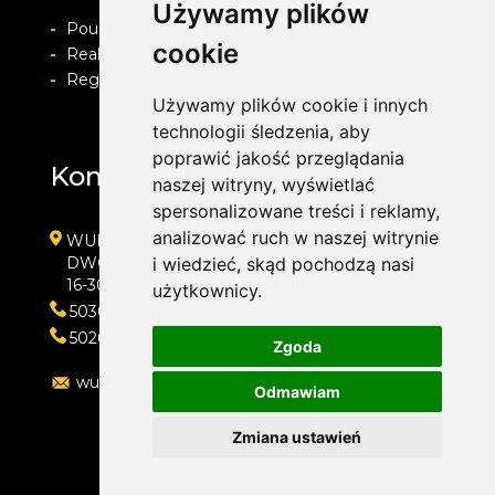
Używamy plików
-
Pouczenie o prawie do odstapienia od umowy
cookie
-
Realizacja zamówienia i formy płatności
-
Regulamin i Polityka prywatności
Używamy plików cookie i innych
technologii śledzenia, aby
poprawić jakość przeglądania
Kontakt
naszej witryny, wyświetlać
spersonalizowane treści i reklamy,
analizować ruch w naszej witrynie
WULKAN SERVICE
DWORSKA 3
i wiedzieć, skąd pochodzą nasi
16-300 AUGUSTÓW
użytkownicy.
503043093
502655655
Zgoda
wulkanservice@onet.pl
Odmawiam
Zmiana ustawień