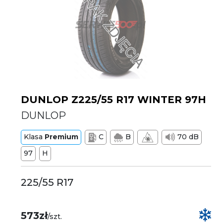
DUNLOP Z225/55 R17 WINTER 97H
DUNLOP
Klasa
Premium
C
B
70 dB
97
H
225/55 R17
573zł
/szt.