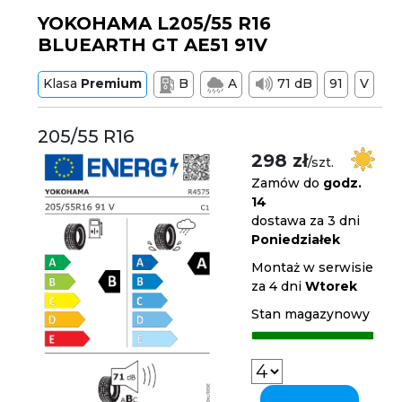
YOKOHAMA L205/55 R16
BLUEARTH GT AE51 91V
Klasa
Premium
B
A
71 dB
91
V
205/55 R16
298 zł
/szt.
Zamów do
godz.
14
dostawa za 3 dni
Poniedziałek
Montaż w serwisie
za 4 dni
Wtorek
Stan magazynowy