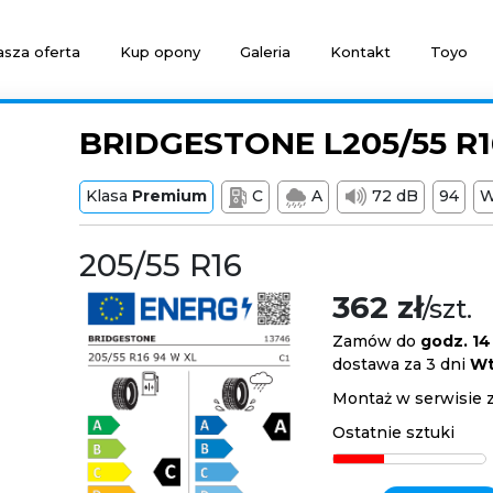
sza oferta
Kup opony
Galeria
Kontakt
Toyo
BRIDGESTONE L205/55 R1
Klasa
Premium
C
A
72 dB
94
205/55 R16
362 zł
/szt.
Zamów do
godz. 14
dostawa za 3 dni
Wt
Montaż w serwisie 
Ostatnie sztuki