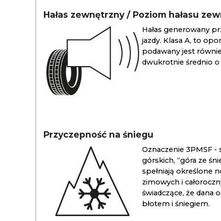
Hałas zewnętrzny / Poziom hałasu ze
Hałas generowany pr
jazdy. Klasa A, to opo
podawany jest również
dwukrotnie średnio o 
Przyczepność na śniegu
Oznaczenie 3PMSF - s
górskich, “góra ze śn
spełniają określone n
zimowych i całoroc
świadczące, że dana 
błotem i śniegiem.