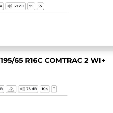
A
69 dB
99
W
195/65 R16C COMTRAC 2 WI+
B
73 dB
104
T