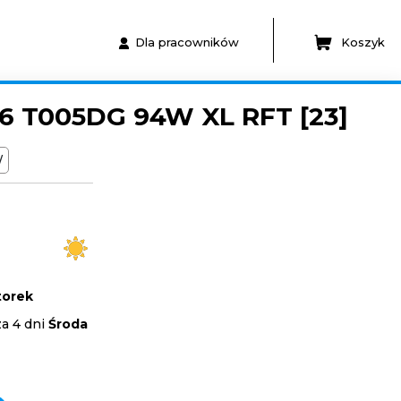
Dla pracowników
Koszyk
6 T005DG 94W XL RFT [23]
W
orek
za 4 dni
Środa