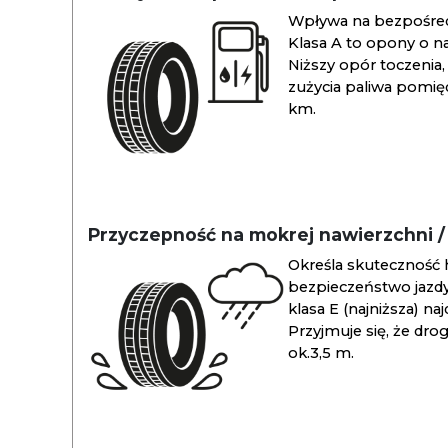
Wpływa na bezpośredn
Klasa A to opony o na
Niższy opór toczenia, 
zużycia paliwa pomiędz
km.
Przyczepność na mokrej nawierzchni 
Określa skuteczność 
bezpieczeństwo jazdy
klasa E (najniższa) na
Przyjmuje się, że dro
ok.3,5 m.